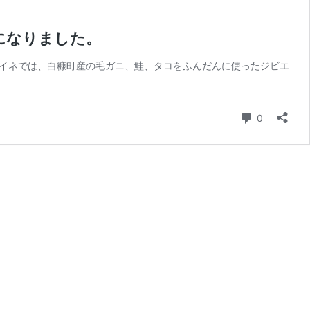
になりました。
イネでは、白糠町産の毛ガニ、鮭、タコをふんだんに使ったジビエ
コメント
0