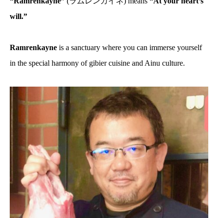
“Ramrenkayne”
(ラムレンカイネ) means
“At your heart’s
will.”
Ramrenkayne
is a sanctuary where you can immerse yourself
in the special harmony of gibier cuisine and Ainu culture.