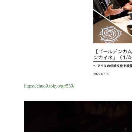
https://chuo9.tokyo/gr/539/