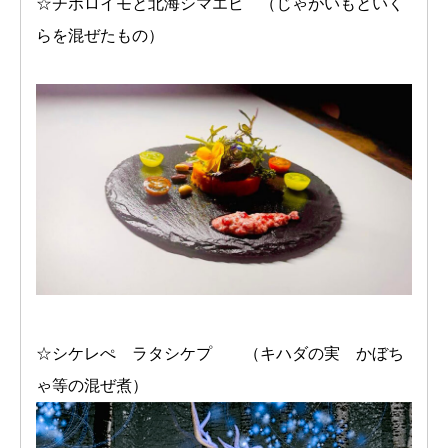
☆チポロイモと北海シマエビ （じゃがいもといく
らを混ぜたもの）
☆シケレぺ ラタシケプ （キハダの実 かぼち
ゃ等の混ぜ煮）