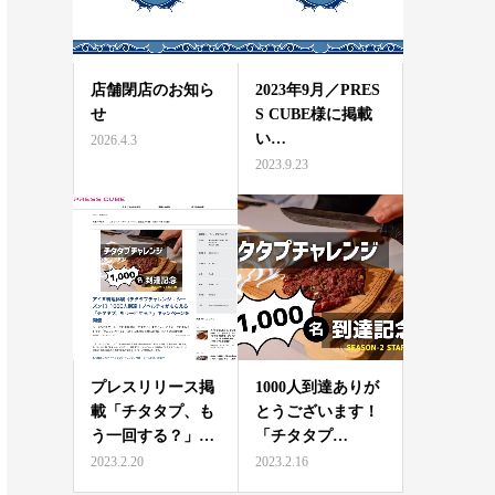
店舗閉店のお知ら
2023年9月／PRES
せ
S CUBE様に掲載
い…
2026.4.3
2023.9.23
プレスリリース掲
1000人到達ありが
載「チタタプ、も
とうございます！
う一回する？」…
「チタタプ…
2023.2.20
2023.2.16