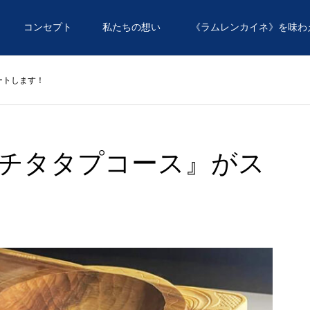
コンセプト
私たちの想い
《ラムレンカイネ》を味わ
ートします！
・チタタプコース』がス