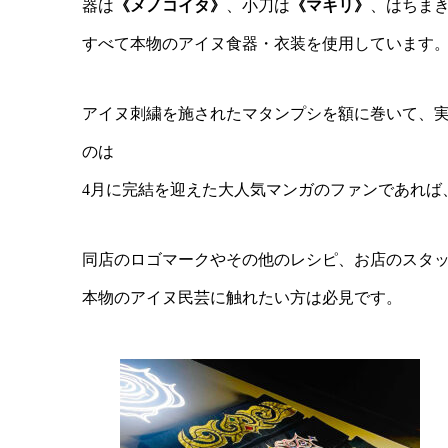
器は
《メノコイタ》
、小刀は
《マキリ》
、はちま
すべて本物のアイヌ食器・衣装を使用しています
アイヌ刺繍を施されたマタンプシを額に巻いて、
のは
4月に完結を迎えた大人気マンガのファンであれば
同店のロゴマークやその他のレシピ、お店のスタ
本物のアイヌ民芸に触れたい方は必見です。